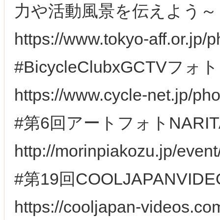
力や活動風景を伝えよう～
https://www.tokyo-aff.or.jp/
#BicycleClubxGCTV
https://www.cycle-net.jp/ph
#第6回アートフォトNARI
http://morinpiakozu.jp/event
#第19回COOLJAPANV
https://cooljapan-videos.c