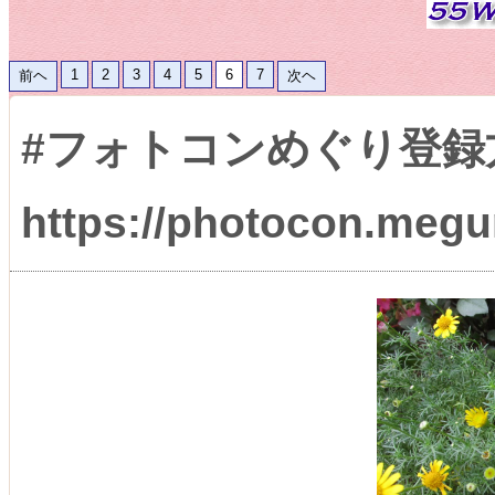
1
2
3
4
5
6
7
前ヘ
次ヘ
#フォトコンめぐり登録
https://photocon.megur