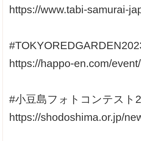
https://www.tabi-samurai-j
#TOKYOREDGARDEN
https://happo-en.com/even
#小豆島フォトコンテスト20
https://shodoshima.or.jp/ne